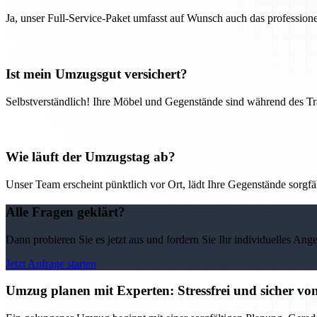
Ja, unser Full-Service-Paket umfasst auf Wunsch auch das professio
Ist mein Umzugsgut versichert?
Selbstverständlich! Ihre Möbel und Gegenstände sind während des Tra
Wie läuft der Umzugstag ab?
Unser Team erscheint pünktlich vor Ort, lädt Ihre Gegenstände sorgfälti
Alle Fragen geklärt?
Dann probieren Sie es jetzt aus und fordern Sie Ihr individuelles Ang
Jetzt Anfrage starten
Umzug planen mit Experten: Stressfrei und sicher v