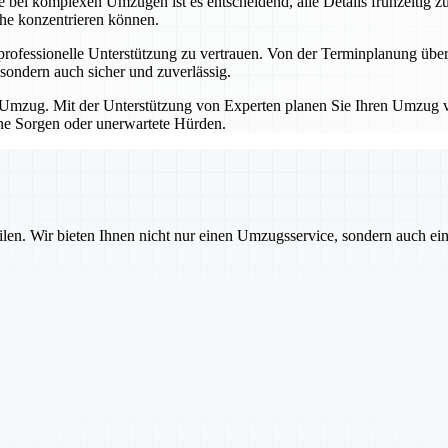
bei komplexen Umzügen ist es entscheidend, alle Details frühzeitig zu
che konzentrieren können.
professionelle Unterstützung zu vertrauen. Von der Terminplanung übe
sondern auch sicher und zuverlässig.
Umzug. Mit der Unterstützung von Experten planen Sie Ihren Umzug von
hne Sorgen oder unerwartete Hürden.
ilen. Wir bieten Ihnen nicht nur einen Umzugsservice, sondern auch ei