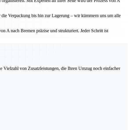
 organisieren. Mit Experten an Ihrer Seite wird der Prozess von A
r die Verpackung bis hin zur Lagerung – wir kümmern uns um alle
 A nach Bremen präzise und strukturiert. Jeder Schritt ist
ne Vielzahl von Zusatzleistungen, die Ihren Umzug noch einfacher