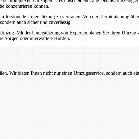
bei komplexen Umzügen ist es entscheidend, alle Details frühzeitig zu
che konzentrieren können.
professionelle Unterstützung zu vertrauen. Von der Terminplanung übe
sondern auch sicher und zuverlässig.
Umzug. Mit der Unterstützung von Experten planen Sie Ihren Umzug von
hne Sorgen oder unerwartete Hürden.
ilen. Wir bieten Ihnen nicht nur einen Umzugsservice, sondern auch ei