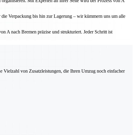
 organisieren. Mit Experten an Ihrer Seite wird der Prozess von A
r die Verpackung bis hin zur Lagerung – wir kümmern uns um alle
 A nach Bremen präzise und strukturiert. Jeder Schritt ist
ne Vielzahl von Zusatzleistungen, die Ihren Umzug noch einfacher