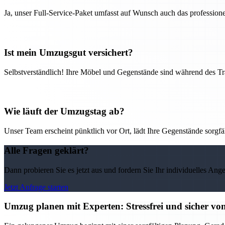
Ja, unser Full-Service-Paket umfasst auf Wunsch auch das professio
Ist mein Umzugsgut versichert?
Selbstverständlich! Ihre Möbel und Gegenstände sind während des Tra
Wie läuft der Umzugstag ab?
Unser Team erscheint pünktlich vor Ort, lädt Ihre Gegenstände sorgfälti
Alle Fragen geklärt?
Dann probieren Sie es jetzt aus und fordern Sie Ihr individuelles Ang
Jetzt Anfrage starten
Umzug planen mit Experten: Stressfrei und sicher v