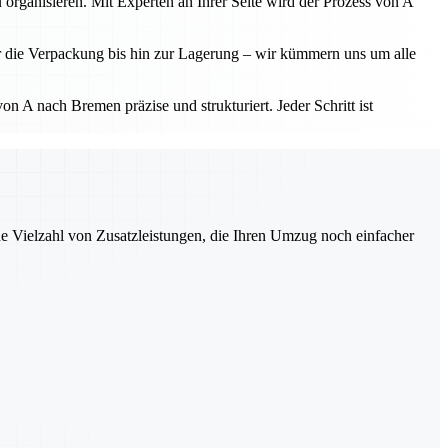
 organisieren. Mit Experten an Ihrer Seite wird der Prozess von A
r die Verpackung bis hin zur Lagerung – wir kümmern uns um alle
 A nach Bremen präzise und strukturiert. Jeder Schritt ist
ne Vielzahl von Zusatzleistungen, die Ihren Umzug noch einfacher