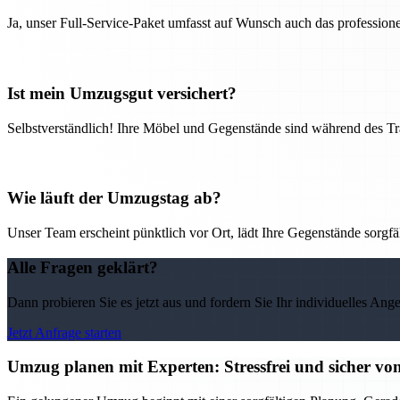
Ja, unser Full-Service-Paket umfasst auf Wunsch auch das professio
Ist mein Umzugsgut versichert?
Selbstverständlich! Ihre Möbel und Gegenstände sind während des Tra
Wie läuft der Umzugstag ab?
Unser Team erscheint pünktlich vor Ort, lädt Ihre Gegenstände sorgfälti
Alle Fragen geklärt?
Dann probieren Sie es jetzt aus und fordern Sie Ihr individuelles Ang
Jetzt Anfrage starten
Umzug planen mit Experten: Stressfrei und sicher v