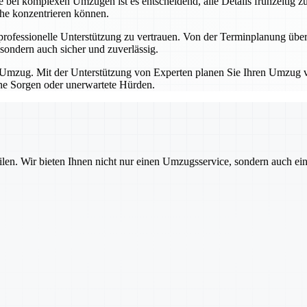
bei komplexen Umzügen ist es entscheidend, alle Details frühzeitig zu
che konzentrieren können.
professionelle Unterstützung zu vertrauen. Von der Terminplanung übe
sondern auch sicher und zuverlässig.
Umzug. Mit der Unterstützung von Experten planen Sie Ihren Umzug von
hne Sorgen oder unerwartete Hürden.
ilen. Wir bieten Ihnen nicht nur einen Umzugsservice, sondern auch ei