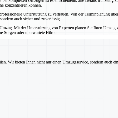
bei komplexen Umzügen ist es entscheidend, alle Details frühzeitig zu
che konzentrieren können.
professionelle Unterstützung zu vertrauen. Von der Terminplanung übe
sondern auch sicher und zuverlässig.
Umzug. Mit der Unterstützung von Experten planen Sie Ihren Umzug von
hne Sorgen oder unerwartete Hürden.
ilen. Wir bieten Ihnen nicht nur einen Umzugsservice, sondern auch ei