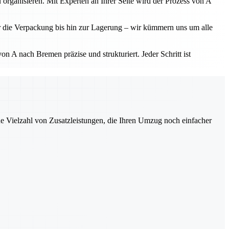
 organisieren. Mit Experten an Ihrer Seite wird der Prozess von A
r die Verpackung bis hin zur Lagerung – wir kümmern uns um alle
 A nach Bremen präzise und strukturiert. Jeder Schritt ist
ne Vielzahl von Zusatzleistungen, die Ihren Umzug noch einfacher