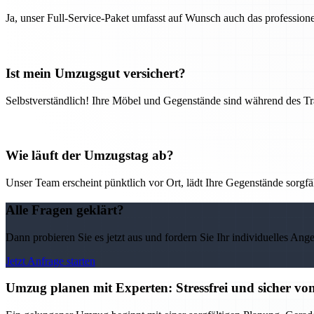
Ja, unser Full-Service-Paket umfasst auf Wunsch auch das professio
Ist mein Umzugsgut versichert?
Selbstverständlich! Ihre Möbel und Gegenstände sind während des Tra
Wie läuft der Umzugstag ab?
Unser Team erscheint pünktlich vor Ort, lädt Ihre Gegenstände sorgfälti
Alle Fragen geklärt?
Dann probieren Sie es jetzt aus und fordern Sie Ihr individuelles Ang
Jetzt Anfrage starten
Umzug planen mit Experten: Stressfrei und sicher v