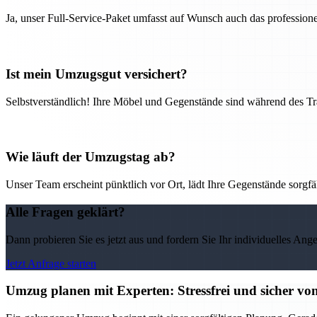
Ja, unser Full-Service-Paket umfasst auf Wunsch auch das professio
Ist mein Umzugsgut versichert?
Selbstverständlich! Ihre Möbel und Gegenstände sind während des Tra
Wie läuft der Umzugstag ab?
Unser Team erscheint pünktlich vor Ort, lädt Ihre Gegenstände sorgfälti
Alle Fragen geklärt?
Dann probieren Sie es jetzt aus und fordern Sie Ihr individuelles Ang
Jetzt Anfrage starten
Umzug planen mit Experten: Stressfrei und sicher v