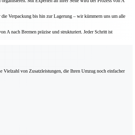
 organisieren. Mit Experten an Ihrer Seite wird der Prozess von A
r die Verpackung bis hin zur Lagerung – wir kümmern uns um alle
 A nach Bremen präzise und strukturiert. Jeder Schritt ist
ne Vielzahl von Zusatzleistungen, die Ihren Umzug noch einfacher