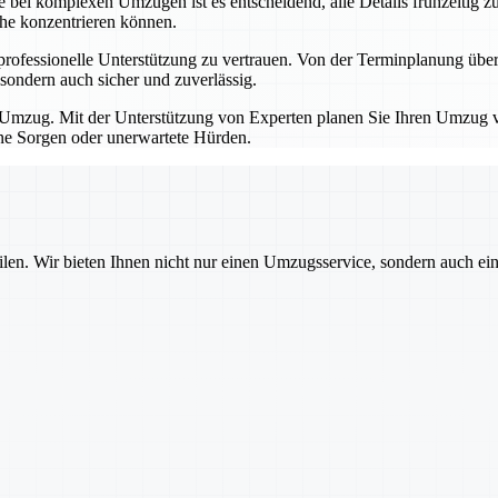
bei komplexen Umzügen ist es entscheidend, alle Details frühzeitig zu
che konzentrieren können.
professionelle Unterstützung zu vertrauen. Von der Terminplanung übe
sondern auch sicher und zuverlässig.
Umzug. Mit der Unterstützung von Experten planen Sie Ihren Umzug von
hne Sorgen oder unerwartete Hürden.
ilen. Wir bieten Ihnen nicht nur einen Umzugsservice, sondern auch ei