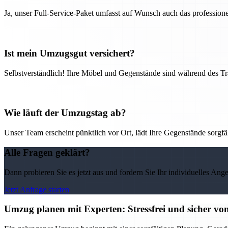
Ja, unser Full-Service-Paket umfasst auf Wunsch auch das professio
Ist mein Umzugsgut versichert?
Selbstverständlich! Ihre Möbel und Gegenstände sind während des Tra
Wie läuft der Umzugstag ab?
Unser Team erscheint pünktlich vor Ort, lädt Ihre Gegenstände sorgfälti
Alle Fragen geklärt?
Dann probieren Sie es jetzt aus und fordern Sie Ihr individuelles Ang
Jetzt Anfrage starten
Umzug planen mit Experten: Stressfrei und sicher v