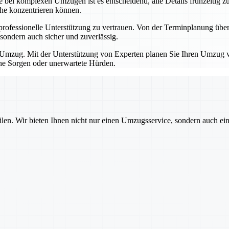
bei komplexen Umzügen ist es entscheidend, alle Details frühzeitig zu
che konzentrieren können.
professionelle Unterstützung zu vertrauen. Von der Terminplanung übe
sondern auch sicher und zuverlässig.
Umzug. Mit der Unterstützung von Experten planen Sie Ihren Umzug von
hne Sorgen oder unerwartete Hürden.
ilen. Wir bieten Ihnen nicht nur einen Umzugsservice, sondern auch ei