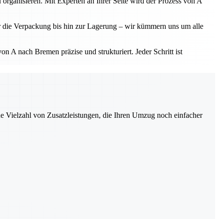
 organisieren. Mit Experten an Ihrer Seite wird der Prozess von A
r die Verpackung bis hin zur Lagerung – wir kümmern uns um alle
 A nach Bremen präzise und strukturiert. Jeder Schritt ist
ne Vielzahl von Zusatzleistungen, die Ihren Umzug noch einfacher