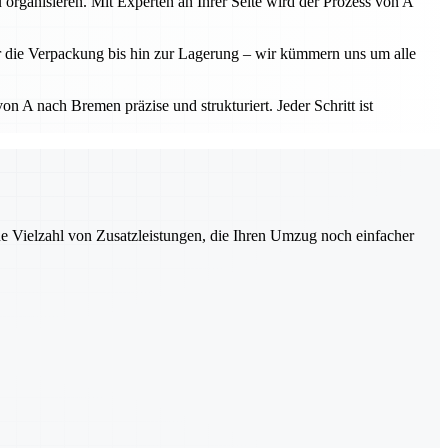
 organisieren. Mit Experten an Ihrer Seite wird der Prozess von A
r die Verpackung bis hin zur Lagerung – wir kümmern uns um alle
 A nach Bremen präzise und strukturiert. Jeder Schritt ist
ne Vielzahl von Zusatzleistungen, die Ihren Umzug noch einfacher