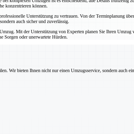
bei komplexen Umzügen ist es entscheidend, alle Details frühzeitig zu
che konzentrieren können.
professionelle Unterstützung zu vertrauen. Von der Terminplanung übe
sondern auch sicher und zuverlässig.
Umzug. Mit der Unterstützung von Experten planen Sie Ihren Umzug von
hne Sorgen oder unerwartete Hürden.
ilen. Wir bieten Ihnen nicht nur einen Umzugsservice, sondern auch ei