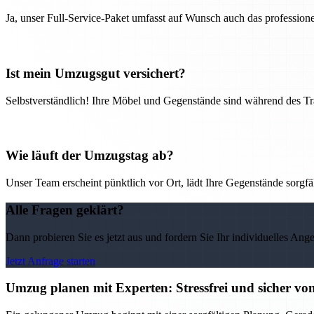
Ja, unser Full-Service-Paket umfasst auf Wunsch auch das professio
Ist mein Umzugsgut versichert?
Selbstverständlich! Ihre Möbel und Gegenstände sind während des Tra
Wie läuft der Umzugstag ab?
Unser Team erscheint pünktlich vor Ort, lädt Ihre Gegenstände sorgfälti
Alle Fragen geklärt?
Dann probieren Sie es jetzt aus und fordern Sie Ihr individuelles Ang
Jetzt Anfrage starten
Umzug planen mit Experten: Stressfrei und sicher v