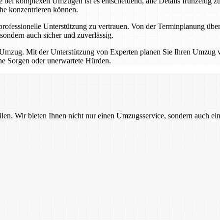
bei komplexen Umzügen ist es entscheidend, alle Details frühzeitig zu
che konzentrieren können.
professionelle Unterstützung zu vertrauen. Von der Terminplanung übe
sondern auch sicher und zuverlässig.
Umzug. Mit der Unterstützung von Experten planen Sie Ihren Umzug von
hne Sorgen oder unerwartete Hürden.
ilen. Wir bieten Ihnen nicht nur einen Umzugsservice, sondern auch ei