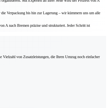
 organisieren. Mit Experten an Ihrer Seite wird der Prozess von A
r die Verpackung bis hin zur Lagerung – wir kümmern uns um alle
 A nach Bremen präzise und strukturiert. Jeder Schritt ist
ne Vielzahl von Zusatzleistungen, die Ihren Umzug noch einfacher