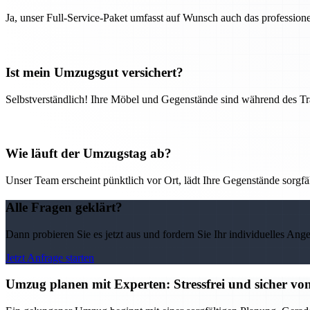
Ja, unser Full-Service-Paket umfasst auf Wunsch auch das professio
Ist mein Umzugsgut versichert?
Selbstverständlich! Ihre Möbel und Gegenstände sind während des Tra
Wie läuft der Umzugstag ab?
Unser Team erscheint pünktlich vor Ort, lädt Ihre Gegenstände sorgfälti
Alle Fragen geklärt?
Dann probieren Sie es jetzt aus und fordern Sie Ihr individuelles Ang
Jetzt Anfrage starten
Umzug planen mit Experten: Stressfrei und sicher v