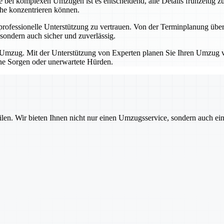
bei komplexen Umzügen ist es entscheidend, alle Details frühzeitig zu
che konzentrieren können.
professionelle Unterstützung zu vertrauen. Von der Terminplanung übe
sondern auch sicher und zuverlässig.
Umzug. Mit der Unterstützung von Experten planen Sie Ihren Umzug von
hne Sorgen oder unerwartete Hürden.
ilen. Wir bieten Ihnen nicht nur einen Umzugsservice, sondern auch ei