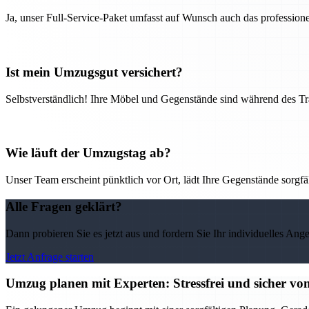
Ja, unser Full-Service-Paket umfasst auf Wunsch auch das professio
Ist mein Umzugsgut versichert?
Selbstverständlich! Ihre Möbel und Gegenstände sind während des Tra
Wie läuft der Umzugstag ab?
Unser Team erscheint pünktlich vor Ort, lädt Ihre Gegenstände sorgfälti
Alle Fragen geklärt?
Dann probieren Sie es jetzt aus und fordern Sie Ihr individuelles Ang
Jetzt Anfrage starten
Umzug planen mit Experten: Stressfrei und sicher v