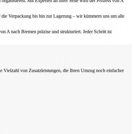
 organisieren. Mit Experten an Ihrer Seite wird der Prozess von A
r die Verpackung bis hin zur Lagerung – wir kümmern uns um alle
 A nach Bremen präzise und strukturiert. Jeder Schritt ist
ne Vielzahl von Zusatzleistungen, die Ihren Umzug noch einfacher