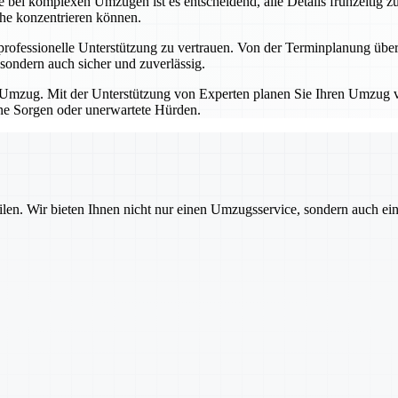
bei komplexen Umzügen ist es entscheidend, alle Details frühzeitig zu
che konzentrieren können.
professionelle Unterstützung zu vertrauen. Von der Terminplanung übe
sondern auch sicher und zuverlässig.
Umzug. Mit der Unterstützung von Experten planen Sie Ihren Umzug von
hne Sorgen oder unerwartete Hürden.
ilen. Wir bieten Ihnen nicht nur einen Umzugsservice, sondern auch ei