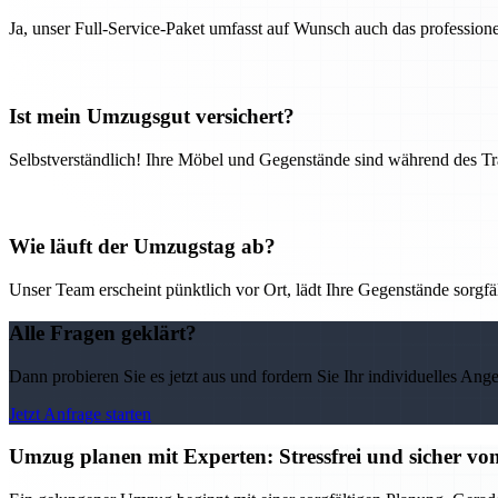
Ja, unser Full-Service-Paket umfasst auf Wunsch auch das professio
Ist mein Umzugsgut versichert?
Selbstverständlich! Ihre Möbel und Gegenstände sind während des Tra
Wie läuft der Umzugstag ab?
Unser Team erscheint pünktlich vor Ort, lädt Ihre Gegenstände sorgfälti
Alle Fragen geklärt?
Dann probieren Sie es jetzt aus und fordern Sie Ihr individuelles Ang
Jetzt Anfrage starten
Umzug planen mit Experten: Stressfrei und sicher v