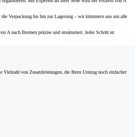
 organisieren. Mit Experten an Ihrer Seite wird der Prozess von A
r die Verpackung bis hin zur Lagerung – wir kümmern uns um alle
 A nach Bremen präzise und strukturiert. Jeder Schritt ist
ne Vielzahl von Zusatzleistungen, die Ihren Umzug noch einfacher