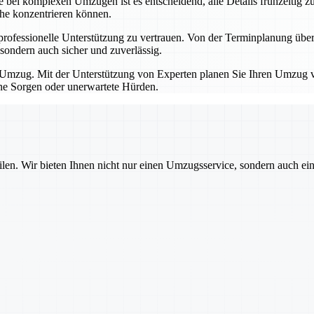
bei komplexen Umzügen ist es entscheidend, alle Details frühzeitig zu
che konzentrieren können.
professionelle Unterstützung zu vertrauen. Von der Terminplanung übe
sondern auch sicher und zuverlässig.
Umzug. Mit der Unterstützung von Experten planen Sie Ihren Umzug von
hne Sorgen oder unerwartete Hürden.
ilen. Wir bieten Ihnen nicht nur einen Umzugsservice, sondern auch ei