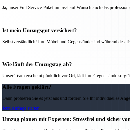
Ja, unser Full-Service-Paket umfasst auf Wunsch auch das professio
Ist mein Umzugsgut versichert?
Selbstverständlich! Ihre Möbel und Gegenstände sind während des Tra
Wie läuft der Umzugstag ab?
Unser Team erscheint pünktlich vor Ort, lädt Ihre Gegenstände sorgfälti
Alle Fragen geklärt?
Dann probieren Sie es jetzt aus und fordern Sie Ihr individuelles Ang
Jetzt Anfrage starten
Umzug planen mit Experten: Stressfrei und sicher v