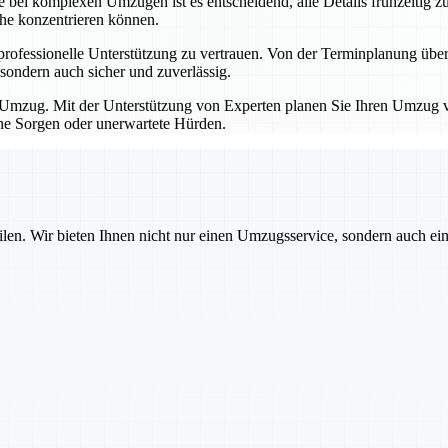
bei komplexen Umzügen ist es entscheidend, alle Details frühzeitig zu
che konzentrieren können.
professionelle Unterstützung zu vertrauen. Von der Terminplanung übe
sondern auch sicher und zuverlässig.
Umzug. Mit der Unterstützung von Experten planen Sie Ihren Umzug von
hne Sorgen oder unerwartete Hürden.
ilen. Wir bieten Ihnen nicht nur einen Umzugsservice, sondern auch ei