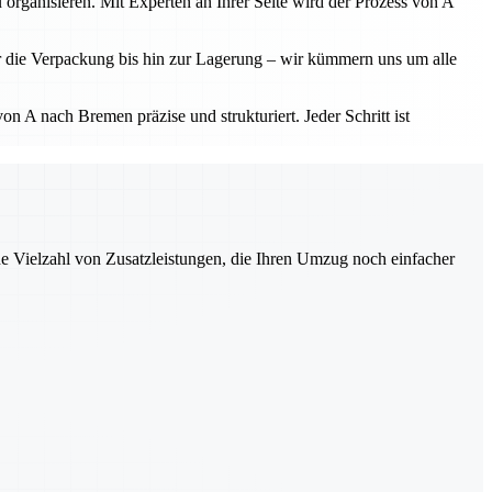
 organisieren. Mit Experten an Ihrer Seite wird der Prozess von A
r die Verpackung bis hin zur Lagerung – wir kümmern uns um alle
 A nach Bremen präzise und strukturiert. Jeder Schritt ist
ne Vielzahl von Zusatzleistungen, die Ihren Umzug noch einfacher