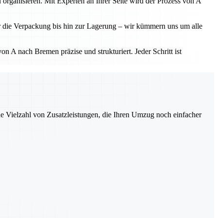
 organisieren. Mit Experten an Ihrer Seite wird der Prozess von A
r die Verpackung bis hin zur Lagerung – wir kümmern uns um alle
 A nach Bremen präzise und strukturiert. Jeder Schritt ist
ne Vielzahl von Zusatzleistungen, die Ihren Umzug noch einfacher