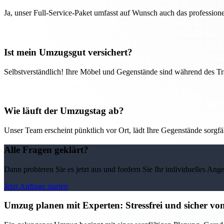
Ja, unser Full-Service-Paket umfasst auf Wunsch auch das professio
Ist mein Umzugsgut versichert?
Selbstverständlich! Ihre Möbel und Gegenstände sind während des Tra
Wie läuft der Umzugstag ab?
Unser Team erscheint pünktlich vor Ort, lädt Ihre Gegenstände sorgfälti
Alle Fragen geklärt?
Dann probieren Sie es jetzt aus und fordern Sie Ihr individuelles Ang
Jetzt Anfrage starten
Umzug planen mit Experten: Stressfrei und sicher v