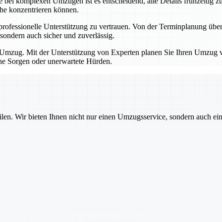
bei komplexen Umzügen ist es entscheidend, alle Details frühzeitig zu
che konzentrieren können.
professionelle Unterstützung zu vertrauen. Von der Terminplanung übe
sondern auch sicher und zuverlässig.
Umzug. Mit der Unterstützung von Experten planen Sie Ihren Umzug von
hne Sorgen oder unerwartete Hürden.
ilen. Wir bieten Ihnen nicht nur einen Umzugsservice, sondern auch ei