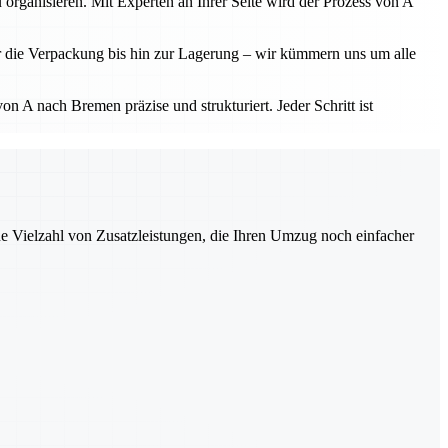
 organisieren. Mit Experten an Ihrer Seite wird der Prozess von A
r die Verpackung bis hin zur Lagerung – wir kümmern uns um alle
 A nach Bremen präzise und strukturiert. Jeder Schritt ist
ne Vielzahl von Zusatzleistungen, die Ihren Umzug noch einfacher