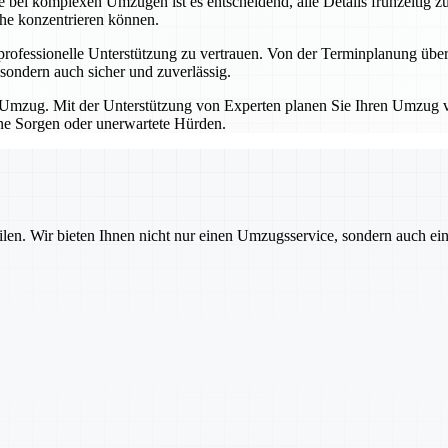
bei komplexen Umzügen ist es entscheidend, alle Details frühzeitig zu
che konzentrieren können.
professionelle Unterstützung zu vertrauen. Von der Terminplanung übe
sondern auch sicher und zuverlässig.
Umzug. Mit der Unterstützung von Experten planen Sie Ihren Umzug von
hne Sorgen oder unerwartete Hürden.
ilen. Wir bieten Ihnen nicht nur einen Umzugsservice, sondern auch ei