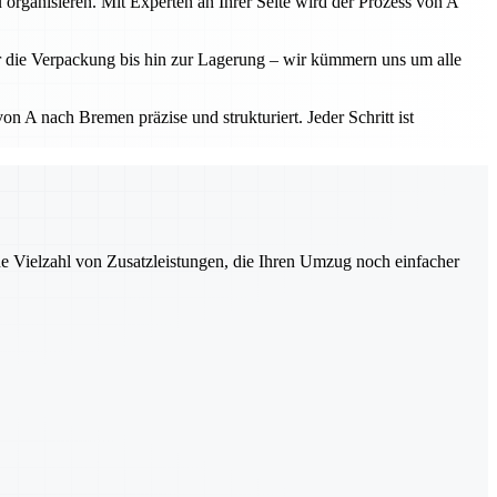
 organisieren. Mit Experten an Ihrer Seite wird der Prozess von A
r die Verpackung bis hin zur Lagerung – wir kümmern uns um alle
 A nach Bremen präzise und strukturiert. Jeder Schritt ist
ne Vielzahl von Zusatzleistungen, die Ihren Umzug noch einfacher