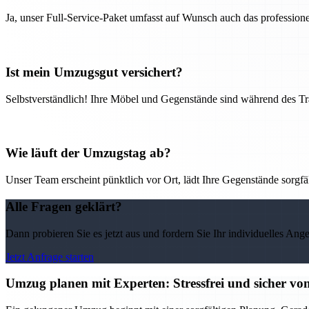
Ja, unser Full-Service-Paket umfasst auf Wunsch auch das professio
Ist mein Umzugsgut versichert?
Selbstverständlich! Ihre Möbel und Gegenstände sind während des Tra
Wie läuft der Umzugstag ab?
Unser Team erscheint pünktlich vor Ort, lädt Ihre Gegenstände sorgfälti
Alle Fragen geklärt?
Dann probieren Sie es jetzt aus und fordern Sie Ihr individuelles Ang
Jetzt Anfrage starten
Umzug planen mit Experten: Stressfrei und sicher v