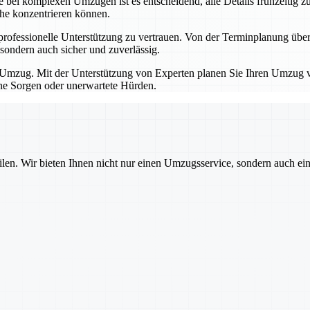
bei komplexen Umzügen ist es entscheidend, alle Details frühzeitig zu
che konzentrieren können.
professionelle Unterstützung zu vertrauen. Von der Terminplanung übe
sondern auch sicher und zuverlässig.
Umzug. Mit der Unterstützung von Experten planen Sie Ihren Umzug von
hne Sorgen oder unerwartete Hürden.
ilen. Wir bieten Ihnen nicht nur einen Umzugsservice, sondern auch ei