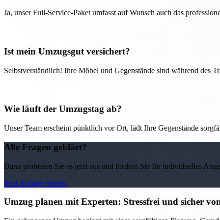
Ja, unser Full-Service-Paket umfasst auf Wunsch auch das professio
Ist mein Umzugsgut versichert?
Selbstverständlich! Ihre Möbel und Gegenstände sind während des Tra
Wie läuft der Umzugstag ab?
Unser Team erscheint pünktlich vor Ort, lädt Ihre Gegenstände sorgfälti
Alle Fragen geklärt?
Dann probieren Sie es jetzt aus und fordern Sie Ihr individuelles Ang
Jetzt Anfrage starten
Umzug planen mit Experten: Stressfrei und sicher v