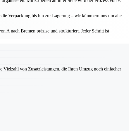
 organisieren. Mit Experten an Ihrer Seite wird der Prozess von A
r die Verpackung bis hin zur Lagerung – wir kümmern uns um alle
 A nach Bremen präzise und strukturiert. Jeder Schritt ist
ne Vielzahl von Zusatzleistungen, die Ihren Umzug noch einfacher