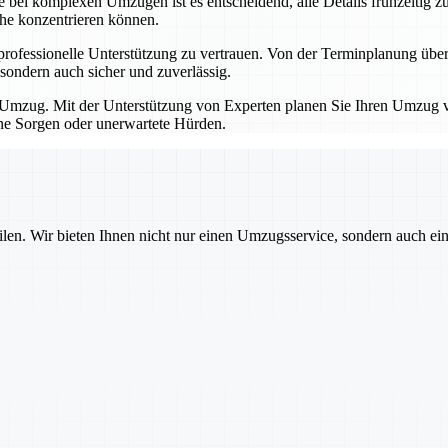
bei komplexen Umzügen ist es entscheidend, alle Details frühzeitig zu
che konzentrieren können.
professionelle Unterstützung zu vertrauen. Von der Terminplanung übe
sondern auch sicher und zuverlässig.
Umzug. Mit der Unterstützung von Experten planen Sie Ihren Umzug von
hne Sorgen oder unerwartete Hürden.
ilen. Wir bieten Ihnen nicht nur einen Umzugsservice, sondern auch ei