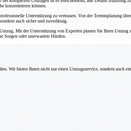
bei komplexen Umzügen ist es entscheidend, alle Details frühzeitig zu
che konzentrieren können.
professionelle Unterstützung zu vertrauen. Von der Terminplanung übe
sondern auch sicher und zuverlässig.
Umzug. Mit der Unterstützung von Experten planen Sie Ihren Umzug von
hne Sorgen oder unerwartete Hürden.
ilen. Wir bieten Ihnen nicht nur einen Umzugsservice, sondern auch ei