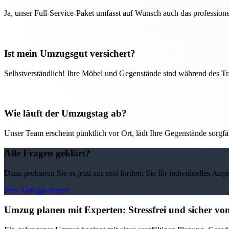
Ja, unser Full-Service-Paket umfasst auf Wunsch auch das professio
Ist mein Umzugsgut versichert?
Selbstverständlich! Ihre Möbel und Gegenstände sind während des Tra
Wie läuft der Umzugstag ab?
Unser Team erscheint pünktlich vor Ort, lädt Ihre Gegenstände sorgfälti
Alle Fragen geklärt?
Dann probieren Sie es jetzt aus und fordern Sie Ihr individuelles Ang
Jetzt Anfrage starten
Umzug planen mit Experten: Stressfrei und sicher v