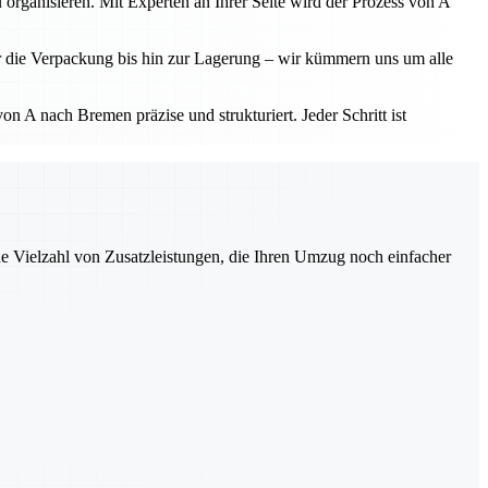
 organisieren. Mit Experten an Ihrer Seite wird der Prozess von A
r die Verpackung bis hin zur Lagerung – wir kümmern uns um alle
 A nach Bremen präzise und strukturiert. Jeder Schritt ist
ne Vielzahl von Zusatzleistungen, die Ihren Umzug noch einfacher