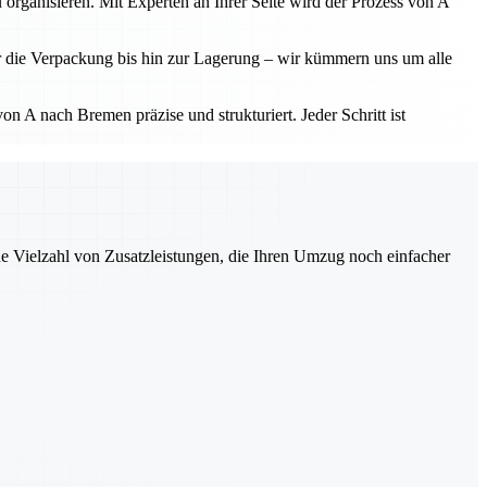
 organisieren. Mit Experten an Ihrer Seite wird der Prozess von A
r die Verpackung bis hin zur Lagerung – wir kümmern uns um alle
 A nach Bremen präzise und strukturiert. Jeder Schritt ist
ne Vielzahl von Zusatzleistungen, die Ihren Umzug noch einfacher