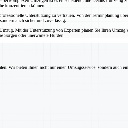
bei komplexen Umzügen ist es entscheidend, alle Details frühzeitig zu
che konzentrieren können.
professionelle Unterstützung zu vertrauen. Von der Terminplanung übe
sondern auch sicher und zuverlässig.
Umzug. Mit der Unterstützung von Experten planen Sie Ihren Umzug von
hne Sorgen oder unerwartete Hürden.
ilen. Wir bieten Ihnen nicht nur einen Umzugsservice, sondern auch ei