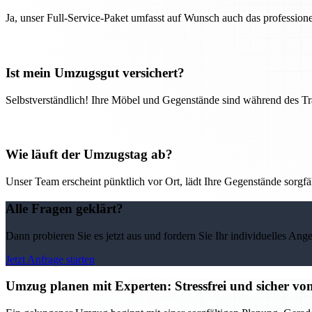
Ja, unser Full-Service-Paket umfasst auf Wunsch auch das professio
Ist mein Umzugsgut versichert?
Selbstverständlich! Ihre Möbel und Gegenstände sind während des Tra
Wie läuft der Umzugstag ab?
Unser Team erscheint pünktlich vor Ort, lädt Ihre Gegenstände sorgfälti
Alle Fragen geklärt?
Dann probieren Sie es jetzt aus und fordern Sie Ihr individuelles Ang
Jetzt Anfrage starten
Umzug planen mit Experten: Stressfrei und sicher v